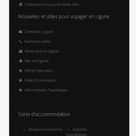
Contactez-nous pour toute info
Nouvelles et utiles pour voyager en Ligurie
Climat en Ligurie
Numéros utiles
Week end en Ligurie
Mer en Ligurie
Offres Spéciales
News Provinciales
Informations Touristique
Sorte d'accommodation
Vacances à la ferme
Activités
touristiques