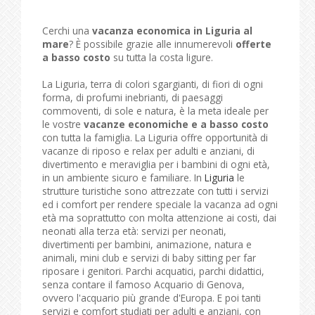
Cerchi una
vacanza economica in Liguria al
mare
? È possibile grazie alle innumerevoli
offerte
a basso costo
su tutta la costa ligure.
La Liguria, terra di colori sgargianti, di fiori di ogni
forma, di profumi inebrianti, di paesaggi
commoventi, di sole e natura, è la meta ideale per
le vostre
vacanze economiche e a basso costo
con tutta la famiglia. La Liguria offre opportunità di
vacanze di riposo e relax per adulti e anziani, di
divertimento e meraviglia per i bambini di ogni età,
in un ambiente sicuro e familiare. In
Liguria
le
strutture turistiche sono attrezzate con tutti i servizi
ed i comfort per rendere speciale la vacanza ad ogni
età ma soprattutto con molta attenzione ai costi, dai
neonati alla terza età: servizi per neonati,
divertimenti per bambini, animazione, natura e
animali, mini club e servizi di baby sitting per far
riposare i genitori. Parchi acquatici, parchi didattici,
senza contare il famoso Acquario di Genova,
ovvero l'acquario più grande d'Europa. E poi tanti
servizi e comfort studiati per adulti e anziani, con