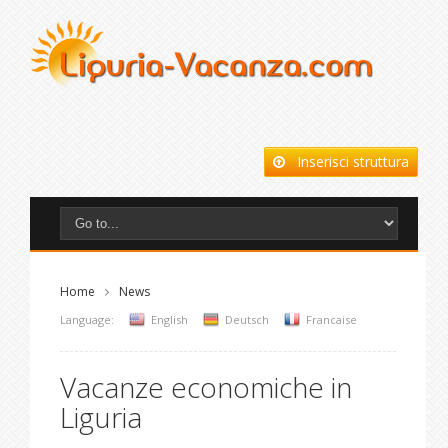
Inserisci struttura
Home
News
Language:
English
Deutsch
Francaise
Vacanze economiche in
Liguria