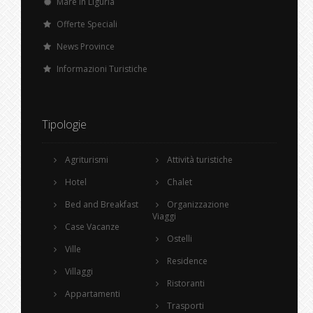
Mare in Liguria
Offerte Speciali
News Province
Informazioni Turistiche
Tipologie
Agriturismi
Attività turistiche
Hotel
Chalet
Bed and Breakfast
Organizzazione
Viaggi
Case Vacanze
Ostelli
Ville
Residence
Villaggi
Ristoranti
Appartamenti
Trasporti