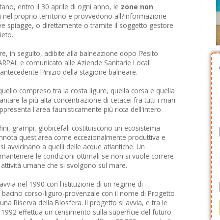
ano, entro il 30 aprile di ogni anno, le
zone non
i nel proprio territorio e provvedono all?informazione
ve spiagge, o direttamente o tramite il soggetto gestore
ieto.
 in seguito, adibite alla balneazione dopo l?esito
ll'ARPAL e comunicato alle Aziende Sanitarie Locali
antecedente l?inizio della stagione balneare.
 quello compreso tra la costa ligure, quella corsa e quella
are la più alta concentrazione di cetacei fra tutti i mari
rappresenta l'area faunisticamente più ricca dell'intero
ini, grampi, globicefali costituiscono un ecosistema
onnota quest'area come eccezionalmente produttiva e
 si avvicinano a quelli delle acque atlantiche. Un
mantenere le condizioni ottimali se non si vuole correre
le attività umane che si svolgono sul mare.
 avvia nel 1990 con l'istituzione di un regime di
el bacino corso-liguro-provenzale con il nome di Progetto
una Riserva della Biosfera. Il progetto si avvia, e tra le
el 1992 effettua un censimento sulla superficie del futuro