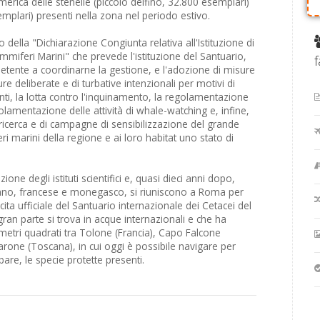
erica delle stenelle (piccolo delfino, 32.800 esemplari)
mplari) presenti nella zona nel periodo estivo.
 della "Dichiarazione Congiunta relativa all'Istituzione di
miferi Marini" che prevede l'istituzione del Santuario,
f
etente a coordinarne la gestione, e l'adozione di misure
ture deliberate e di turbative intenzionali per motivi di
vanti, la lotta contro l'inquinamento, la regolamentazione
olamentazione delle attività di whale-watching e, infine,
icerca e di campagne di sensibilizzazione del grande
i marini della regione e ai loro habitat uno stato di
one degli istituti scientifici e, quasi dieci anni dopo,
taliano, francese e monegasco, si riuniscono a Roma per
ita ufficiale del Santuario internazionale dei Cetacei del
gran parte si trova in acque internazionali e che ha
lometri quadrati tra Tolone (Francia), Capo Falcone
rone (Toscana), in cui oggi è possibile navigare per
re, le specie protette presenti.