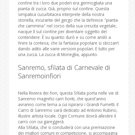
confine tra i loro due poderi era germogliata una
pianta di zucca. Già, proprio sul confine. Questa
simpatica cucurbitacea interprete della nostra
storiella, incurante del gergo che la definisce "pianta
che cammina" nel corso della sua crescita vegetale,
nacque lì sul confine per diventare oggetto del
contendere. È su quanto durò e su come andò a
finire la contesa, che la fantasia popolare si sbizzarrì
dando adito alle varie versioni popolari. E tutto per
una zucca. La zucca di Moneglia, appunto.
Sanremo, sfilata di Carnevale di
Sanremoinfiori
Nella Riviera dei fiori, questa Sfilata porta nelle vie di
Sanremo magnifici carri fioriti, che quest'anno
avranno come tema a cui ispirarsi i Grandi Fumetti. Il
Carro di Sanremo sarà dedicato ad Antonio Rubino,
illustre artista locale. Ogni Comune dovrà allestire il
carro con cui gareggerà.
Alla Sfilata, che si concluderà con una premiazione
dei migliori comuni in competizione, si accompagna