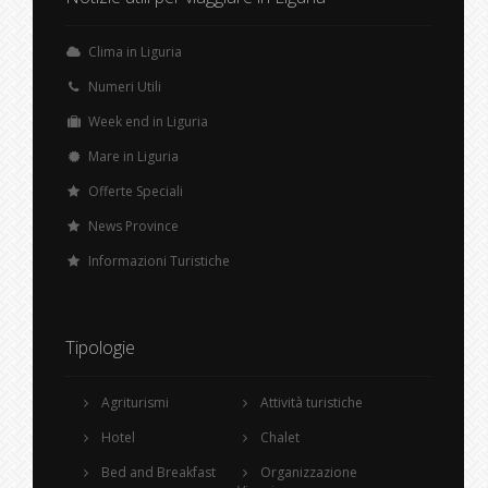
Clima in Liguria
Numeri Utili
Week end in Liguria
Mare in Liguria
Offerte Speciali
News Province
Informazioni Turistiche
Tipologie
Agriturismi
Attività turistiche
Hotel
Chalet
Bed and Breakfast
Organizzazione