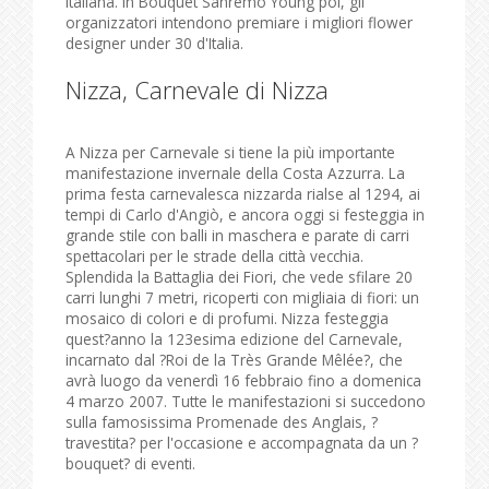
Italiana. In Bouquet Sanremo Young poi, gli
organizzatori intendono premiare i migliori flower
designer under 30 d'Italia.
Nizza, Carnevale di Nizza
A Nizza per Carnevale si tiene la più importante
manifestazione invernale della Costa Azzurra. La
prima festa carnevalesca nizzarda rialse al 1294, ai
tempi di Carlo d'Angiò, e ancora oggi si festeggia in
grande stile con balli in maschera e parate di carri
spettacolari per le strade della città vecchia.
Splendida la Battaglia dei Fiori, che vede sfilare 20
carri lunghi 7 metri, ricoperti con migliaia di fiori: un
mosaico di colori e di profumi. Nizza festeggia
quest?anno la 123esima edizione del Carnevale,
incarnato dal ?Roi de la Très Grande Mêlée?, che
avrà luogo da venerdì 16 febbraio fino a domenica
4 marzo 2007. Tutte le manifestazioni si succedono
sulla famosissima Promenade des Anglais, ?
travestita? per l'occasione e accompagnata da un ?
bouquet? di eventi.