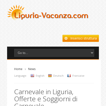
Inserisci struttura
Home
News
Language:
English
Deutsch
Francaise
Carnevale in Liguria,
Offerte e Soggiorni di
Carnevale