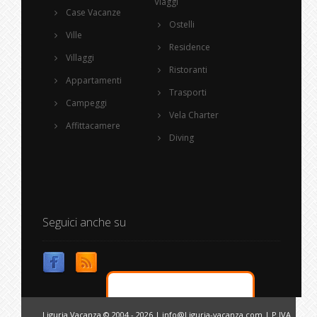
Viaggi
Case Vacanze
Ostelli
Ville
Residence
Villaggi
Ristoranti
Appartamenti
Trasporti
Campeggi
Vela Charter
Affittacamere
Diving
Seguici anche su
Liguria Vacanza © 2004 - 2026 |
info@Liguria-vacanza.com
| P.IVA