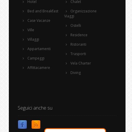
Hotel
Chalet
Bed and Breakfast
Organizzazione
Viaggi
Case Vacanze
Ostelli
Ville
Residence
Villaggi
Ristoranti
Appartamenti
Trasporti
Campeggi
Vela Charter
Affittacamere
Diving
Seguici anche su