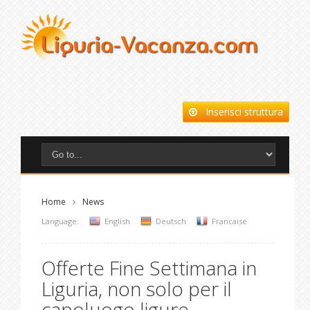
Inserisci struttura
Home
News
Language:
English
Deutsch
Francaise
Offerte Fine Settimana in
Liguria, non solo per il
capoluogo ligure