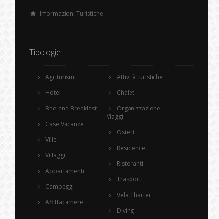
Informazioni Turistiche
Tipologie
Agriturismi
Attività turistiche
Hotel
Chalet
Bed and Breakfast
Organizzazione
Viaggi
Case Vacanze
Ostelli
Ville
Residence
Villaggi
Ristoranti
Appartamenti
Trasporti
Campeggi
Vela Charter
Affittacamere
Diving