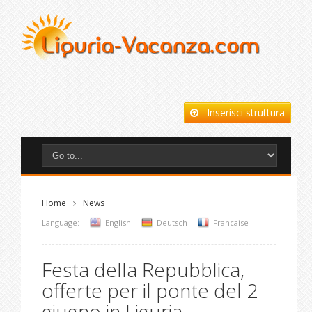
Inserisci struttura
Home
News
Language:
English
Deutsch
Francaise
Festa della Repubblica,
offerte per il ponte del 2
giugno in Liguria