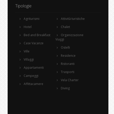
Tipologie
Agriturismi
Attività turistiche
Hotel
Chalet
Bed and Breakfast
Organizzazione
Viaggi
Case Vacanze
Ostelli
Ville
Residence
Villaggi
Ristoranti
Appartamenti
Trasporti
Campeggi
Vela Charter
Affittacamere
Diving