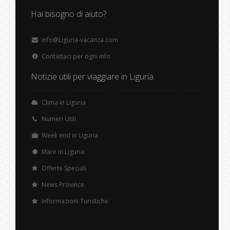
Hai bisogno di aiuto?
info@Liguria-vacanza.com
Contattaci per ogni info
Notizie utili per viaggiare in Liguria
Clima in Liguria
Numeri Utili
Week end in Liguria
Mare in Liguria
Offerte Speciali
News Province
Informazioni Turistiche