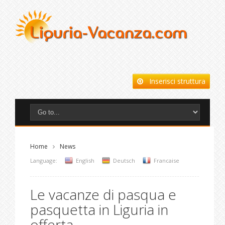
Inserisci struttura
Home
News
Language:
English
Deutsch
Francaise
Le vacanze di pasqua e
pasquetta in Liguria in
offerta