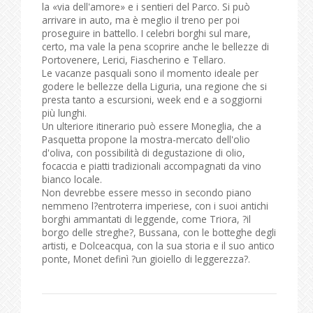
la «via dell'amore» e i sentieri del Parco. Si può
arrivare in auto, ma è meglio il treno per poi
proseguire in battello. I celebri borghi sul mare,
certo, ma vale la pena scoprire anche le bellezze di
Portovenere, Lerici, Fiascherino e Tellaro.
Le vacanze pasquali sono il momento ideale per
godere le bellezze della Liguria, una regione che si
presta tanto a escursioni, week end e a soggiorni
più lunghi.
Un ulteriore itinerario può essere Moneglia, che a
Pasquetta propone la mostra-mercato dell'olio
d'oliva, con possibilità di degustazione di olio,
focaccia e piatti tradizionali accompagnati da vino
bianco locale.
Non devrebbe essere messo in secondo piano
nemmeno l?entroterra imperiese, con i suoi antichi
borghi ammantati di leggende, come Triora, ?il
borgo delle streghe?, Bussana, con le botteghe degli
artisti, e Dolceacqua, con la sua storia e il suo antico
ponte, Monet definì ?un gioiello di leggerezza?.