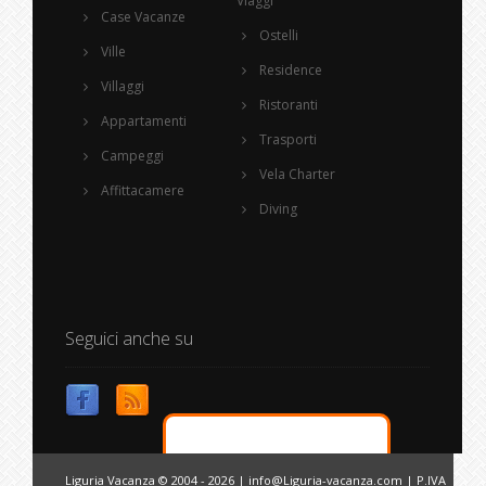
Viaggi
Case Vacanze
Ostelli
Ville
Residence
Villaggi
Ristoranti
Appartamenti
Trasporti
Campeggi
Vela Charter
Affittacamere
Diving
Seguici anche su
Liguria Vacanza © 2004 - 2026 |
info@Liguria-vacanza.com
| P.IVA