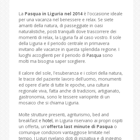
La
Pasqua in Liguria nel 2014
è l'occasione ideale
per una vacanza nel benessere e relax. Se siete
amanti della natura, di passeggiate in oasi
naturalistiche, posti tranquilli dove trascorrere dei
momenti di relax, la Liguria fa al caso vostro. Il sole
della Liguria e il periodo centrale in primavera
invitano alle vacanze in questa splendida regione. I
luoghi accoglienti per il periodo di
Pasqua
sono
molti ma bisogna saper scegliere.
Il calore del sole, l'esuberanza e i colori della natura,
le tracce del paziente lavoro dell'uomo, monumenti
ed opere d'arte di tutte le epoche, una cultura
regionale viva, fatta anche di tradizioni, artigianato,
gastronomia, sono le tessere variopinte di un
mosaico che si chiama Liguria.
Molte strutture presenti, agriturismo, bed and
breakfast e
hotel
, in Liguria riservano ai propri ospiti
un offerta, un'
offerta last minute di Pasqua
o
comunque condizioni vantaggiose limitate nel
tempo. I Liguri rivelano doti di iniziativa e di ingegno