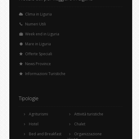
Clima in Liguria
Numeri Utili
Week end in Liguria
Mare in Liguria
Offerte Speciali
News Province
Informazioni Turistiche
Tipologie
Agriturismi
Attività turistiche
Hotel
Chalet
Bed and Breakfast
Organizzazione