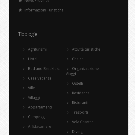
News Province
Informazioni Turistiche
Tipologie
Agriturismi
Attività turistiche
Hotel
Chalet
Bed and Breakfast
Organizzazione
Viaggi
Case Vacanze
Ostelli
Ville
Residence
Villaggi
Ristoranti
Appartamenti
Trasporti
Campeggi
Vela Charter
Affittacamere
Diving