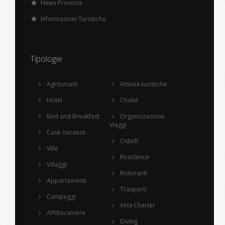
News Province
Informazioni Turistiche
Tipologie
Agriturismi
Attività turistiche
Hotel
Chalet
Bed and Breakfast
Organizzazione
Viaggi
Case Vacanze
Ostelli
Ville
Residence
Villaggi
Ristoranti
Appartamenti
Trasporti
Campeggi
Vela Charter
Affittacamere
Diving