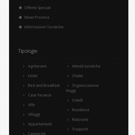
Offerte Speciali
News Province
Informazioni Turistiche
Tipologie
Agriturismi
Attività turistiche
Hotel
Chalet
Bed and Breakfast
Organizzazione
Viaggi
Case Vacanze
Ostelli
Ville
Residence
Villaggi
Ristoranti
Appartamenti
Trasporti
Campeggi